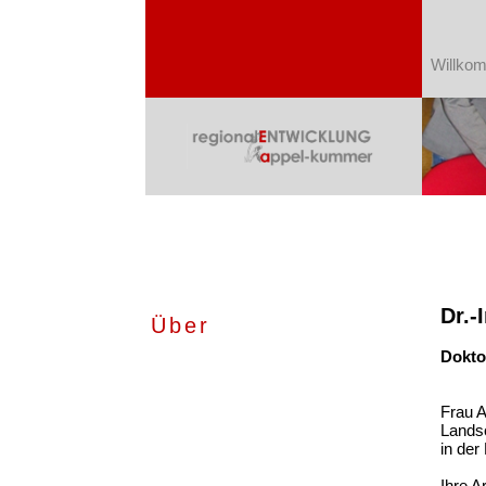
Willko
Dr.-
Über
Dokto
Frau A
Landsc
in der
Ihre A