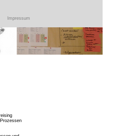
Impressum
eising
n Prozessen
zessen und